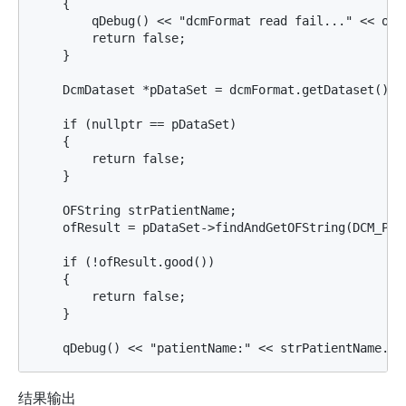
    {

        qDebug() << "dcmFormat read fail..." << ofRe
        return false;

    }

    DcmDataset *pDataSet = dcmFormat.getDataset();

    if (nullptr == pDataSet)

    {

        return false;

    }

    OFString strPatientName;

    ofResult = pDataSet->findAndGetOFString(DCM_Pati
    if (!ofResult.good())

    {

        return false;

    }

结果输出