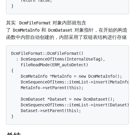
    return false;

其实
对象内部就包含
DcmFileFormat
了
和
对象指针，在开始的构造
DcmMetaInfo
DcmDataset
函数中内部自动创建的，内部采用了双链表结构进行存储
DcmFileFormat::DcmFileFormat()

  : DcmSequenceOfItems(InternalUseTag),

    FileReadMode(ERM_autoDetect)

{

    DcmMetaInfo *MetaInfo = new DcmMetaInfo();

    DcmSequenceOfItems::itemList->insert(MetaInfo);

    MetaInfo->setParent(this);

    DcmDataset *Dataset = new DcmDataset();

    DcmSequenceOfItems::itemList->insert(Dataset);

    Dataset->setParent(this);
