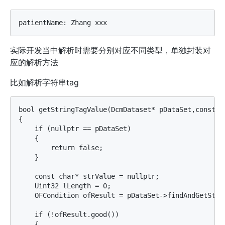
实际开发当中解析时需要分别对应不同类型，单独封装对
应的解析方法
比如解析字符串tag
bool getStringTagValue(DcmDataset* pDataSet,const Dc
{

    if (nullptr == pDataSet)

    {

        return false;

    }

    const char* strValue = nullptr;

    Uint32 lLength = 0;

    OFCondition ofResult = pDataSet->findAndGetStrin
    if (!ofResult.good())

    {
