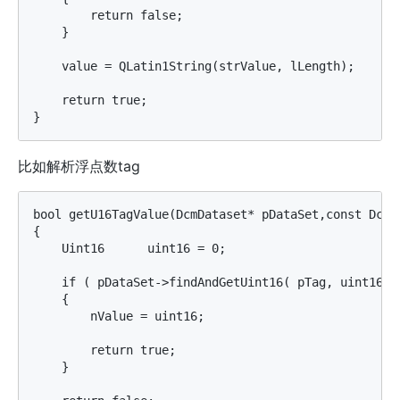
        return false;

    }

    value = QLatin1String(strValue, lLength);

    return true;

比如解析浮点数tag
bool getU16TagValue(DcmDataset* pDataSet,const DcmTa
{

    Uint16	uint16 = 0;

    if ( pDataSet->findAndGetUint16( pTag, uint16).g
    {

        nValue = uint16;

        return true;

    }
