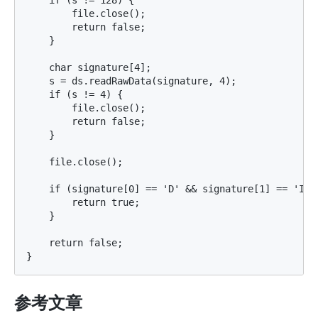
    if (s != 128) {

        file.close();

        return false;

    }

    char signature[4];

    s = ds.readRawData(signature, 4);

    if (s != 4) {

        file.close();

        return false;

    }

    file.close();

    if (signature[0] == 'D' && signature[1] == 'I' 
        return true;

    }

    return false;

参考文章