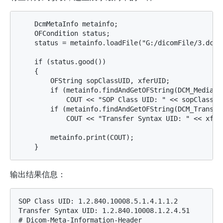
    DcmMetaInfo metainfo;

    OFCondition status;

    status = metainfo.loadFile("G:/dicomFile/3.dcm")
    if (status.good())

    {

        OFString sopClassUID, xferUID;

        if (metainfo.findAndGetOFString(DCM_MediaSt
            COUT << "SOP Class UID: " << sopClassUID
        if (metainfo.findAndGetOFString(DCM_Transfer
            COUT << "Transfer Syntax UID: " << xferU
        metainfo.print(COUT);

输出结果信息：
SOP Class UID: 1.2.840.10008.5.1.4.1.1.2

Transfer Syntax UID: 1.2.840.10008.1.2.4.51

# Dicom-Meta-Information-Header
