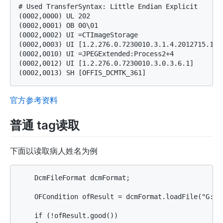
# Used TransferSyntax: Little Endian Explicit

(0002,0000) UL 202                                 
(0002,0001) OB 00\01                               
(0002,0002) UI =CTImageStorage                     
(0002,0003) UI [1.2.276.0.7230010.3.1.4.2012715.173
(0002,0010) UI =JPEGExtended:Process2+4             
(0002,0012) UI [1.2.276.0.7230010.3.0.3.6.1]       
官方参考资料
普通 tag读取
下面以读取病人姓名为例
    DcmFileFormat dcmFormat;

    OFCondition ofResult = dcmFormat.loadFile("G:/di
    if (!ofResult.good())
