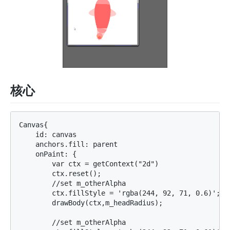
核心
Canvas{

    id: canvas

    anchors.fill: parent

    onPaint: {

        var ctx = getContext("2d")

        ctx.reset();

        //set m_otherAlpha

        ctx.fillStyle = 'rgba(244, 92, 71, 0.6)';

        drawBody(ctx,m_headRadius);

        //set m_otherAlpha
