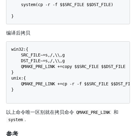
    system(cp -r -f $$SRC_FILE $$DST_FILE)

编译后拷贝
win32:{

    SRC_FILE~=s,/,\\,g

    DST_FILE~=s,/,\\,g

    QMAKE_PRE_LINK +=copy $$SRC_FILE $$DST_FILE

}

unix:{

    QMAKE_PRE_LINK +=cp -r -f $$SRC_FILE $$DST_FILE

}

以上命令唯一区别就在拷贝命令
和
QMAKE_PRE_LINK
.
system
参考