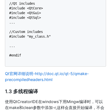
//Qt includes

#include <QtCore>

#include <QtGui>

#include <QtSql>

...

//Custom includes

#include "my_class.h"

...

#endif

Qt官网详细说明-http://doc.qt.io/qt-5/qmake-
precompiledheaders.html
1.3 多线程编译
使用QtCreatorIDE在windows下用Mingw编译时，可以
在make和clean参数中添加-r,这样会直接开始编译，不会