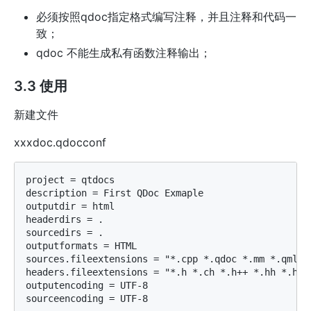
必须按照qdoc指定格式编写注释，并且注释和代码一
致；
qdoc 不能生成私有函数注释输出；
3.3 使用
新建文件
xxxdoc.qdocconf
project = qtdocs

description = First QDoc Exmaple

outputdir = html

headerdirs = .

sourcedirs = .

outputformats = HTML

sources.fileextensions = "*.cpp *.qdoc *.mm *.qml"

headers.fileextensions = "*.h *.ch *.h++ *.hh *.hpp 
outputencoding = UTF-8
