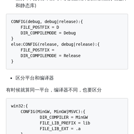
和静态库)
CONFIG(debug, debug|release):{

    FILE_POSTFIX = D

    DIR_COMPILEMODE = Debug

}

else:CONFIG(release, debug|release):{

    FILE_POSTFIX =

    DIR_COMPILEMODE = Release

区分平台和编译器
有时候就算同一平台，编译器不同，也要区分
win32:{

    CONFIG(MinGW, MinGW|MSVC):{

            DIR_COMPILER = MinGW

            FILE_LIB_PREFIX = lib

            FILE_LIB_EXT = .a
