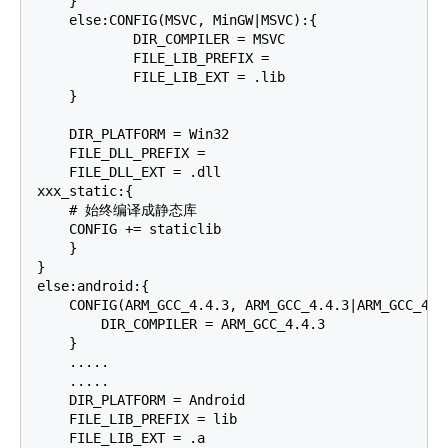
    }

    else:CONFIG(MSVC, MinGW|MSVC):{

            DIR_COMPILER = MSVC

            FILE_LIB_PREFIX =

            FILE_LIB_EXT = .lib

    }

    DIR_PLATFORM = Win32

    FILE_DLL_PREFIX =

    FILE_DLL_EXT = .dll

xxx_static:{

    # 始终编译成静态库

    CONFIG += staticlib

    }

}

else:android:{

    CONFIG(ARM_GCC_4.4.3, ARM_GCC_4.4.3|ARM_GCC_4.6|
        DIR_COMPILER = ARM_GCC_4.4.3

    }

    .....

    .....

    DIR_PLATFORM = Android

    FILE_LIB_PREFIX = lib

    FILE_LIB_EXT = .a
