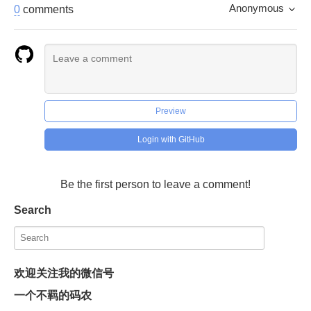
Anonymous
0
comments
Preview
Login with GitHub
Be the first person to leave a comment!
Search
欢迎关注我的微信号
一个不羁的码农